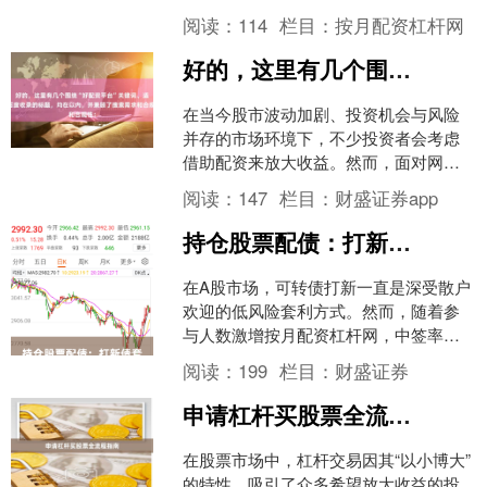
杂，如何选择正规平台并安全完成开
阅读：
114
栏目：
按月配资杠杆网
户，成为投资者首要考虑的问题....
好的，这里有几个围绕“好配资平台”关键词、适合百度收录的标题，均在以内，并兼顾了搜索需求和合规性：
在当今股市波动加剧、投资机会与风险
并存的市场环境下，不少投资者会考虑
借助配资来放大收益。然而，面对网络
上琳琅满目的配资平台广告，“好配资平
阅读：
147
栏目：
财盛证券app
台”究竟该如何甄别？这....
持仓股票配债：打新债套利策略详解
在A股市场，可转债打新一直是深受散户
欢迎的低风险套利方式。然而，随着参
与人数激增按月配资杠杆网，中签率持
续走低。此时，**持仓股票配债**作为一
阅读：
199
栏目：
财盛证券
种确定性更高的套....
申请杠杆买股票全流程指南
在股票市场中，杠杆交易因其“以小博大”
的特性，吸引了众多希望放大收益的投