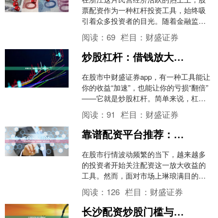
票配资作为一种杠杆投资工具，始终吸
引着众多投资者的目光。随着金融监管
政策的持续完善，2025年的浙江股票配
阅读：
69
栏目：
财盛证券
资市场呈现出更加规范....
炒股杠杆：借钱放大本金，盈亏双倍
在股市中财盛证券app，有一种工具能让
你的收益“加速”，也能让你的亏损“翻倍”
——它就是炒股杠杆。简单来说，杠杆
就是借钱炒股，用别人的钱放大你的本
阅读：
91
栏目：
财盛证券
金，从而放大收....
靠谱配资平台推荐：安全合规、高杠杆低息
在股市行情波动频繁的当下，越来越多
的投资者开始关注配资这一放大收益的
工具。然而，面对市场上琳琅满目的配
资平台，如何挑选一个既安全合规、又
阅读：
126
栏目：
财盛证券
具备高杠杆低息优势的平台....
长沙配资炒股门槛与实操指南