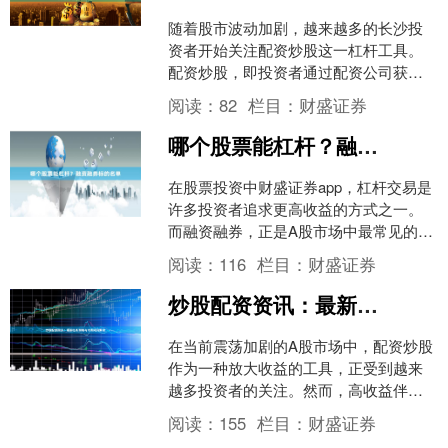
随着股市波动加剧，越来越多的长沙投
资者开始关注配资炒股这一杠杆工具。
配资炒股，即投资者通过配资公司获得
额外资金进行股票交易，以放大收益。
阅读：
82
栏目：
财盛证券
然而，高收益伴随高风险，....
哪个股票能杠杆？融资融券标的名单
在股票投资中财盛证券app，杠杆交易是
许多投资者追求更高收益的方式之一。
而融资融券，正是A股市场中最常见的合
法杠杆工具。那么，**哪个股票能杠杆
阅读：
116
栏目：
财盛证券
**？并不是所有....
炒股配资资讯：最新杠杆策略与市场风向解读
在当前震荡加剧的A股市场中，配资炒股
作为一种放大收益的工具，正受到越来
越多投资者的关注。然而，高收益伴随
高风险，如何在合规框架下运用杠杆策
阅读：
155
栏目：
财盛证券
略、把握市场风向财盛证....