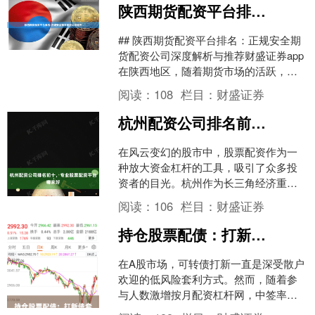
陕西期货配资平台排名-正规安全期货配资公司推荐
## 陕西期货配资平台排名：正规安全期
货配资公司深度解析与推荐财盛证券app
在陕西地区，随着期货市场的活跃，越
来越多的投资者开始关注期货配资这一
阅读：
108
栏目：
财盛证券
杠杆工具。然而....
杭州配资公司排名前十，专业股票配资平台哪家好
在风云变幻的股市中，股票配资作为一
种放大资金杠杆的工具，吸引了众多投
资者的目光。杭州作为长三角经济重
镇，金融活动活跃，各类配资平台也应
阅读：
106
栏目：
财盛证券
运而生。面对市场上“杭州配....
持仓股票配债：打新债套利策略详解
在A股市场，可转债打新一直是深受散户
欢迎的低风险套利方式。然而，随着参
与人数激增按月配资杠杆网，中签率持
续走低。此时，**持仓股票配债**作为一