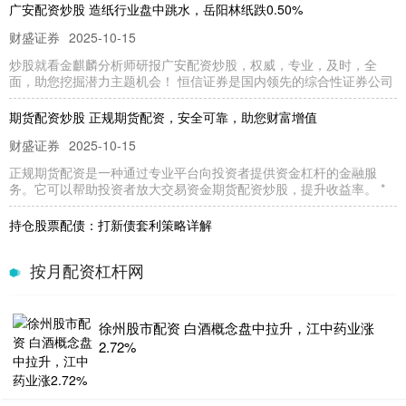
广安配资炒股 造纸行业盘中跳水，岳阳林纸跌0.50%
财盛证券
2025-10-15
炒股就看金麒麟分析师研报广安配资炒股，权威，专业，及时，全
面，助您挖掘潜力主题机会！ 恒信证券是国内领先的综合性证券公司
期货配资炒股 正规期货配资，安全可靠，助您财富增值
财盛证券
2025-10-15
正规期货配资是一种通过专业平台向投资者提供资金杠杆的金融服
务。它可以帮助投资者放大交易资金期货配资炒股，提升收益率。 *
持仓股票配债：打新债套利策略详解
财盛证券
2026-07-22
按月配资杠杆网
在A股市场，可转债打新一直是深受散户欢迎的低风险套利方式。然
而，随着参与人数激增按月配资杠杆网，中签率持续走低。此时，*
徐州股市配资 白酒概念盘中拉升，江中药业涨
炒股配资哪个好 济南配资炒股：助你把握市场机遇，提升收益
2.72%
财盛证券
2025-12-01
在瞬息万变的股市中炒股配资哪个好，配资炒股已成为投资者把握市
场机遇、提升收益的有效手段。济南配资炒股服务商众多，为投资者