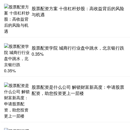
股票配资方案 十倍杠杆炒股：高收益背后的风险
淄博股票配资指南：本地化服务与风险解析
与机遇
按月配资杠杆网
2026-07-03
在淄博这座工业底蕴深厚的城市财盛证券app，股票配资正成为越来
越多投资者关注的融资工具。无论是老牌企业主还是新兴投资者，
股票配债怎么操作 守小微“初心”，宜人智科用“力量和温度”高效赋能
股票配资学院 城商行行业盘中跳水，北京银行跌
实体经济再突破
0.35%
按月配资杠杆网
2025-10-15
当前股票配债怎么操作，小微企业的发展对于实体经济具有极大的促
进作用，但作为重要的市场主体，小微企业普遍存在融资渠道窄、规
股票配资是什么公司 解锁财富新高度：申请股票
配资，助您投资更上一层楼