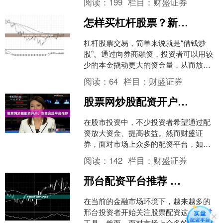
阅读：
199
栏目：
财盛证券
种确定性更高的套....
怎样买杠杆股票？新手开户与融资操作全指南
杠杆股票交易，简单来说就是“借钱炒
股”。通过向券商融资，投资者可以用较
少的本金撬动更大的资金量，从而放大
收益。但对于新手而言，杠杆也是一把
阅读：
64
栏目：
财盛证券
双刃剑，操作不当可能放....
股票网炒股配资开户，安全合规平台推荐
在股市投资中，不少投资者希望通过配
资放大资金、提高收益。然而财盛证
券，面对市场上众多的配资平台，如何
选择一家**安全合规**的平台，成为投资
阅读：
142
栏目：
财盛证券
者最关心的问题。本文....
邢台配资平台推荐 正规安全
在当前的金融市场环境下，越来越多的
邢台投资者开始关注股票配资这一投资
工具。然而，面对市场上众多的配资平