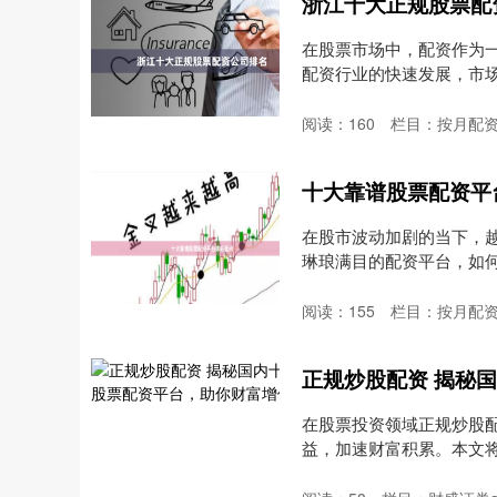
浙江十大正规股票配
在股票市场中，配资作为
配资行业的快速发展，市
江....
阅读：
160
栏目：
按月配
十大靠谱股票配资平
在股市波动加剧的当下，
琳琅满目的配资平台，如
的....
阅读：
155
栏目：
按月配
正规炒股配资 揭秘
在股票投资领域正规炒股
益，加速财富积累。本文
力....