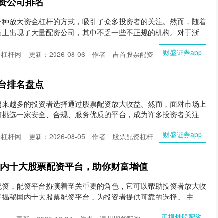
资公司排名
一种放大资金杠杆的方式，吸引了众多投资者的关注。然而，随着
场上出现了大量配资公司，其中不乏一些不正规的机构。对于浙
财盛证券app
资杠杆网
更新：2026-08-06
作者：吉首股票配资
台排名盘点
越来越多的投资者选择通过股票配资放大收益。然而，面对市场上
何挑选一家安全、合规、服务优质的平台，成为许多投资者关注
财盛证券app
资杠杆网
更新：2026-08-05
作者：股票配资杠杆
国内十大股票配资平台，助你财富增值
配资，配资平台扮演着至关重要的角色，它可以帮助投资者放大收
将揭秘国内十大股票配资平台，为投资者提供可靠的选择。 主
正规炒股配资