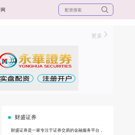
杆网
更多
财盛证券
财盛证券是一家专注于证券交易的金融服务平台，