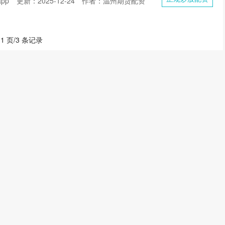
pp
更新：2025-12-24
作者：温州期货配资
 1 页/3 条记录