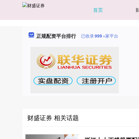
首页
正规配资平台排行
已收录
999
+家平台
财盛证券 相关话题