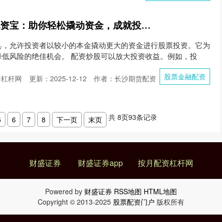
股票金融配资 炒股配资宝：助你轻松撬动资金，成就投资梦想
具，允许投资者以较小的本金撬动更大的资金进行股票投资。它为
降低风险的绝佳机会。 配资炒股可以放大投资收益。例如，投
股票金融配资
资杠杆网
更新：2025-12-12
作者：长沙期货配资
共
8
页
93
条记录
5
6
7
8
下一页
末页
财盛证券
财盛证券app
按月配资杠杆网
Powered by
财盛证券
RSS地图
HTML地图
Copyright
© 2013-2025
股票配资门户
版权所有