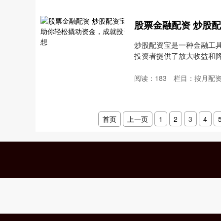
炒股配资宝是一种金融工
投资者提供了放大收益和
资....
阅读：
183
栏目：
按月配
首页
上一页
1
2
3
4