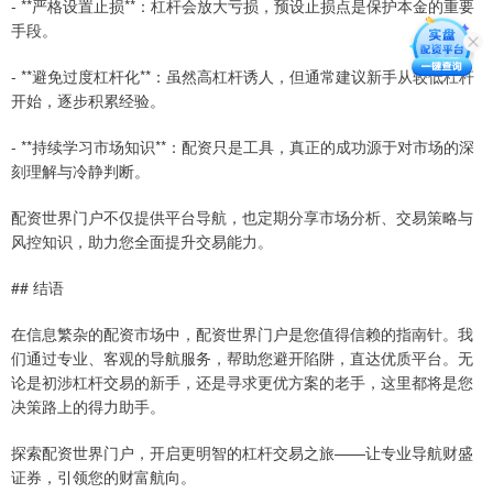
- **严格设置止损**：杠杆会放大亏损，预设止损点是保护本金的重要
手段。
- **避免过度杠杆化**：虽然高杠杆诱人，但通常建议新手从较低杠杆
开始，逐步积累经验。
- **持续学习市场知识**：配资只是工具，真正的成功源于对市场的深
刻理解与冷静判断。
配资世界门户不仅提供平台导航，也定期分享市场分析、交易策略与
风控知识，助力您全面提升交易能力。
## 结语
在信息繁杂的配资市场中，配资世界门户是您值得信赖的指南针。我
们通过专业、客观的导航服务，帮助您避开陷阱，直达优质平台。无
论是初涉杠杆交易的新手，还是寻求更优方案的老手，这里都将是您
决策路上的得力助手。
探索配资世界门户，开启更明智的杠杆交易之旅——让专业导航财盛
证券，引领您的财富航向。